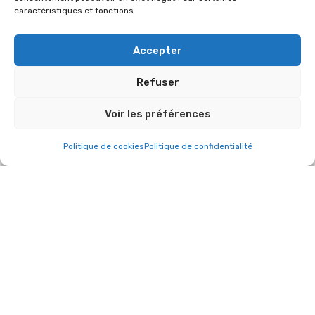
caractéristiques et fonctions.
Accepter
Refuser
E-Mail:
bonjour@reno-creations.fr
Voir les préférences
Phone:
+33 6 24 55 53 54
Address:
2 Allée des Oliviers 79300 Bressuire
Politique de cookies
Politique de confidentialité