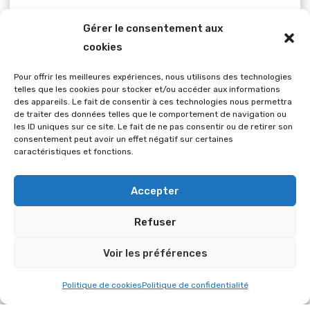
hébergement, maintenance, conformité
Gérer le consentement aux
RGPD
cookies
Pour offrir les meilleures expériences, nous utilisons des technologies
telles que les cookies pour stocker et/ou accéder aux informations
des appareils. Le fait de consentir à ces technologies nous permettra
de traiter des données telles que le comportement de navigation ou
Un site vitrine moderne et
les ID uniques sur ce site. Le fait de ne pas consentir ou de retirer son
responsive
consentement peut avoir un effet négatif sur certaines
caractéristiques et fonctions.
Le site
www.ilb-services.fr
est un
site vitrine
Accepter
responsive
, accessible sur tous les supports
Refuser
(ordinateur, tablette, smartphone). Il repose
sur une charte graphique sobre et
Voir les préférences
professionnelle, mettant en valeur les
Politique de cookies
Politique de confidentialité
engagements de l’entreprise :
réactivité,